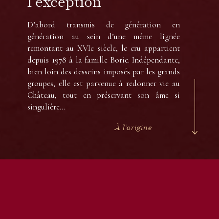
l’exception
BP 82 - 33250 Pauillac
D’abord transmis de génération en
+33 5 56 59 06 66
génération au sein d’une même lignée
remontant au XVIe siècle, le cru appartient
dfxb@domainesfxborie.com
depuis 1978 à la famille Borie. Indépendante,
bien loin des desseins imposés par les grands
groupes, elle est parvenue à redonner vie au
Château, tout en préservant son âme si
singulière…
MENTIONS LÉGALES
FR
/
EN
À l’origine
Création Vinium
L’abus d’alcool est dangereux pour la santé. A consommer avec modération.