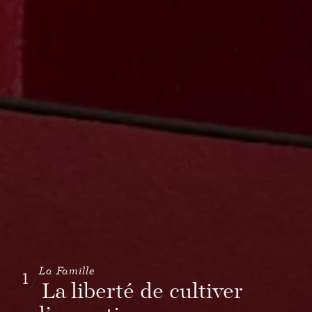
La Famille
1
/
La liberté de cultiver
Château Grand-Puy-Lacoste